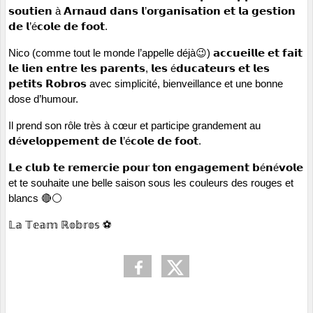
𝘀𝗼𝘂𝘁𝗶𝗲𝗻 à 𝗔𝗿𝗻𝗮𝘂𝗱 𝗱𝗮𝗻𝘀 𝗹’𝗼𝗿𝗴𝗮𝗻𝗶𝘀𝗮𝘁𝗶𝗼𝗻 𝗲𝘁 𝗹𝗮 𝗴𝗲𝘀𝘁𝗶𝗼𝗻 
𝗱𝗲 𝗹’é𝗰𝗼𝗹𝗲 𝗱𝗲 𝗳𝗼𝗼𝘁. 
Nico (comme tout le monde l’appelle déjà😉) 𝗮𝗰𝗰𝘂𝗲𝗶𝗹𝗹𝗲 𝗲𝘁 𝗳𝗮𝗶𝘁 
𝗹𝗲 𝗹𝗶𝗲𝗻 𝗲𝗻𝘁𝗿𝗲 𝗹𝗲𝘀 𝗽𝗮𝗿𝗲𝗻𝘁𝘀, 𝗹𝗲𝘀 é𝗱𝘂𝗰𝗮𝘁𝗲𝘂𝗿𝘀 𝗲𝘁 𝗹𝗲𝘀 
𝗽𝗲𝘁𝗶𝘁𝘀 𝗥𝗼𝗯𝗿𝗼𝘀 avec simplicité, bienveillance et une bonne 
dose d’humour.
Il prend son rôle très à cœur et participe grandement au 
𝗱é𝘃𝗲𝗹𝗼𝗽𝗽𝗲𝗺𝗲𝗻𝘁 𝗱𝗲 𝗹’é𝗰𝗼𝗹𝗲 𝗱𝗲 𝗳𝗼𝗼𝘁. 
𝗟𝗲 𝗰𝗹𝘂𝗯 𝘁𝗲 𝗿𝗲𝗺𝗲𝗿𝗰𝗶𝗲 𝗽𝗼𝘂𝗿 𝘁𝗼𝗻 𝗲𝗻𝗴𝗮𝗴𝗲𝗺𝗲𝗻𝘁 𝗯é𝗻é𝘃𝗼𝗹𝗲 
et te souhaite une belle saison sous les couleurs des rouges et 
blancs 🔴⚪
𝕃𝕒 𝕋𝕖𝕒𝕞 ℝ𝕠𝕓𝕣𝕠𝕤 ⚽