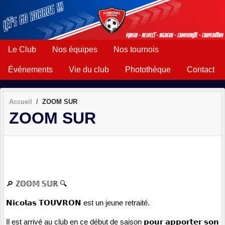
Panneau de gestion des cookies
Le Club
Nos équipes
Nos tournois
Événements
Vie du club
Photothèque
Contact
Accueil
ZOOM SUR
ZOOM SUR
🔎 ℤ𝕆𝕆𝕄 𝕊𝕌ℝ 🔍
𝗡𝗶𝗰𝗼𝗹𝗮𝘀 𝗧𝗢𝗨𝗩𝗥𝗢𝗡 est un jeune retraité. 
Il est arrivé au club en ce début de saison 𝗽𝗼𝘂𝗿 𝗮𝗽𝗽𝗼𝗿𝘁𝗲𝗿 𝘀𝗼𝗻 