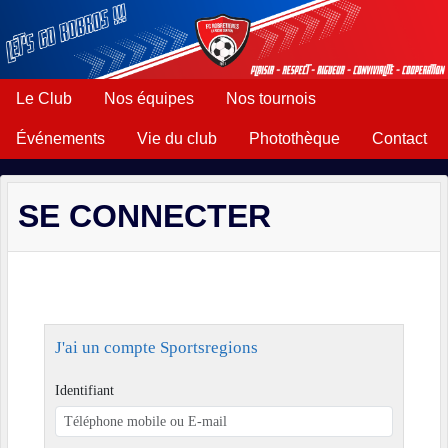
Panneau de gestion des cookies
Le Club
Nos équipes
Nos tournois
Événements
Vie du club
Photothèque
Contact
SE CONNECTER
J'ai un compte Sportsregions
Identifiant