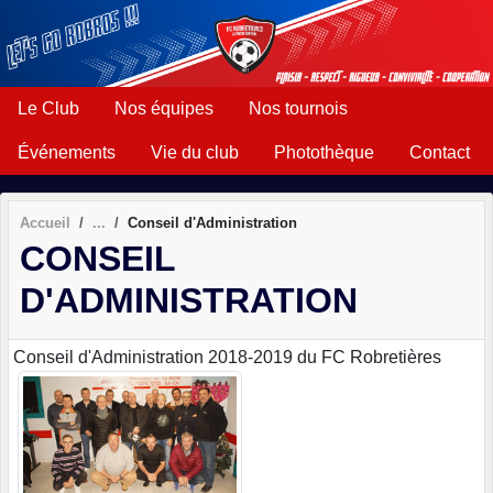
Panneau de gestion des cookies
Le Club
Nos équipes
Nos tournois
Événements
Vie du club
Photothèque
Contact
Accueil
Conseil d'Administration
CONSEIL
D'ADMINISTRATION
Conseil d'Administration 2018-2019 du FC Robretières