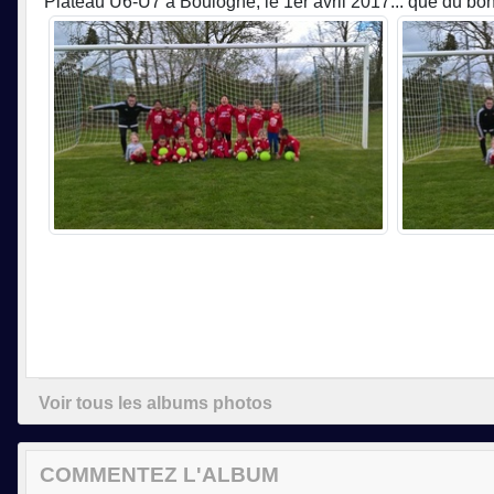
Plateau U6-U7 à Boulogne, le 1er avril 2017... que du bon
Voir tous les albums photos
COMMENTEZ L'ALBUM