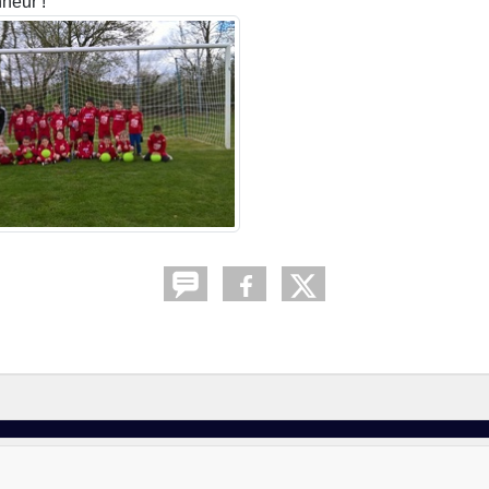
heur !