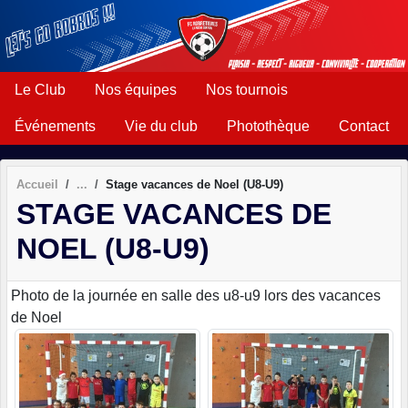
Panneau de gestion des cookies
Le Club
Nos équipes
Nos tournois
Événements
Vie du club
Photothèque
Contact
Accueil
Stage vacances de Noel (U8-U9)
STAGE VACANCES DE
NOEL (U8-U9)
Photo de la journée en salle des u8-u9 lors des vacances
de Noel