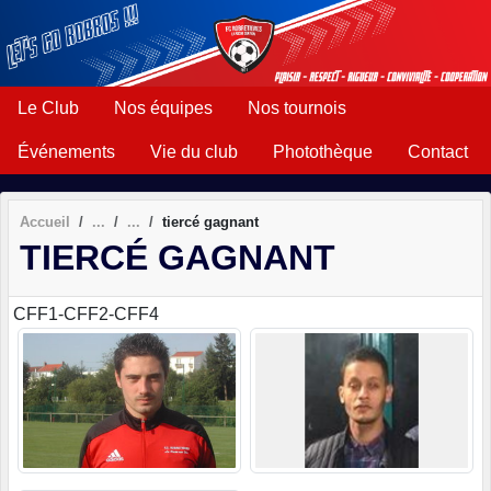
Panneau de gestion des cookies
Le Club
Nos équipes
Nos tournois
Événements
Vie du club
Photothèque
Contact
Accueil
tiercé gagnant
TIERCÉ GAGNANT
CFF1-CFF2-CFF4